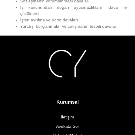
Sözleşmenin yorumlanması davaları
İş kanunundan doğan uyuşmazlıkların dava ile
çözülmesi
İşten ayrılma ve ücret davaları
Yurtdışı borçlanmalar ve çalışmanın tespiti davaları
Kurumsal
İletişim
Avukata Sor